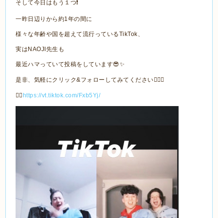
そして今日はもう１つ❗️
一昨日辺りから約1年の間に
様々な年齢や国を超えて流行っているTikTok、
実はNAOJI先生も
最近ハマっていて投稿をしています😎✨
是非、気軽にクリック&フォローしてみてください💁🏻‍♂️
👉🏼
https://vt.tiktok.com/Fxb5Yj/