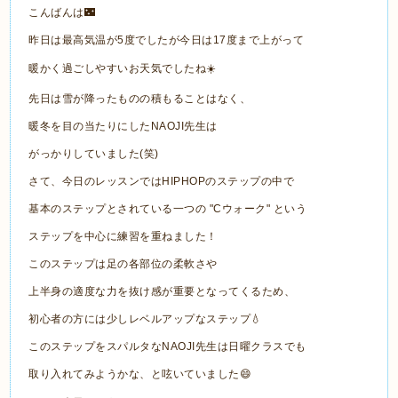
こんばんは🌃
昨日は最高気温が5度でしたが今日は17度まで上がって
暖かく過ごしやすいお天気でしたね☀️
先日は雪が降ったものの積もることはなく、
暖冬を目の当たりにしたNAOJI先生は
がっかりしていました(笑)
さて、今日のレッスンではHIPHOPのステップの中で
基本のステップとされている一つの "Cウォーク" という
ステップを中心に練習を重ねました！
このステップは足の各部位の柔軟さや
上半身の適度な力を抜け感が重要となってくるため、
初心者の方には少しレベルアップなステップ💧
このステップをスパルタなNAOJI先生は日曜クラスでも
取り入れてみようかな、と呟いていました😄