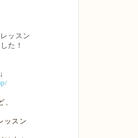
のレッスン
ました！
↓
ap/
ど、
て
レッスン