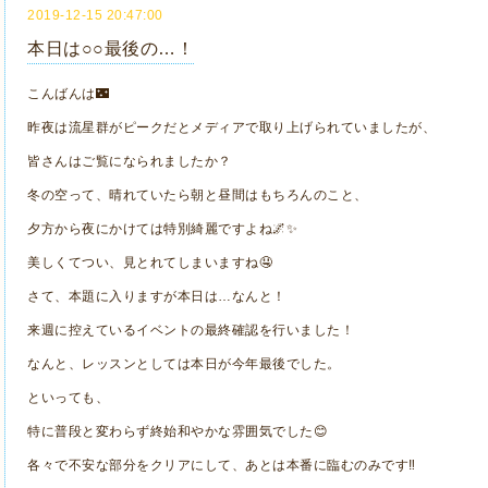
2019-12-15 20:47:00
本日は○○最後の…！
こんばんは🌃
昨夜は流星群がピークだとメディアで取り上げられていましたが、
皆さんはご覧になられましたか？
冬の空って、晴れていたら朝と昼間はもちろんのこと、
夕方から夜にかけては特別綺麗ですよね🌌✨
美しくてつい、見とれてしまいますね🤤
さて、本題に入りますが本日は…なんと！
来週に控えているイベントの最終確認を行いました！
なんと、レッスンとしては本日が今年最後でした。
といっても、
特に普段と変わらず終始和やかな雰囲気でした😊
各々で不安な部分をクリアにして、あとは本番に臨むのみです‼️