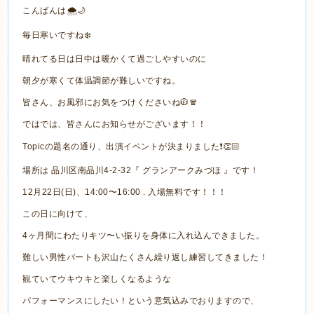
こんばんは🌨🌙
毎日寒いですね❄️
晴れてる日は日中は暖かくて過ごしやすいのに
朝夕が寒くて体温調節が難しいですね。
皆さん、お風邪にお気をつけくださいね🧥🧣
ではでは、皆さんにお知らせがございます！！
Topicの題名の通り、出演イベントが決まりました❗️👏🏻
場所は 品川区南品川4-2-32『 グランアークみづほ 』です！
12月22日(日)、14:00〜16:00 . 入場無料です！！！
この日に向けて、
4ヶ月間にわたりキツ〜い振りを身体に入れ込んできました。
難しい男性パートも沢山たくさん繰り返し練習してきました！
観ていてウキウキと楽しくなるような
パフォーマンスにしたい！という意気込みでおりますので、