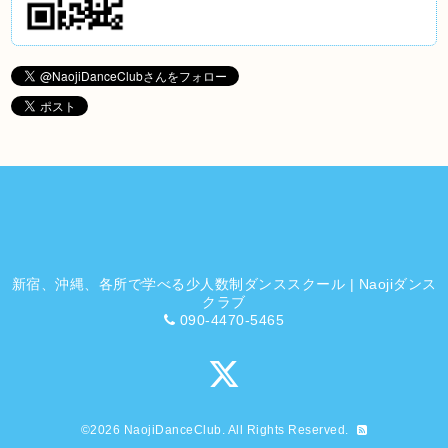
新宿、沖縄、各所で学べる少人数制ダンススクール | Naojiダンス
クラブ
090-4470-5465
©2026
NaojiDanceClub
. All Rights Reserved.