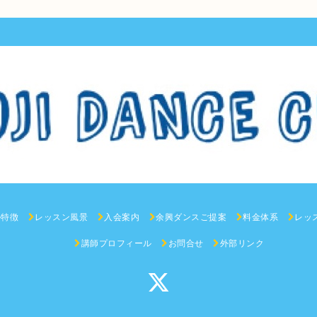
ル特徴
レッスン風景
入会案内
余興ダンスご提案
料金体系
レッ
講師プロフィール
お問合せ
外部リンク