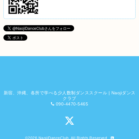
新宿、沖縄、各所で学べる少人数制ダンススクール | Naojiダンス
クラブ
090-4470-5465
©2026
NaojiDanceClub
. All Rights Reserved.