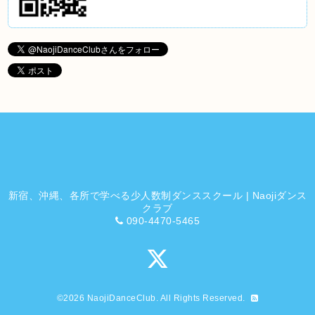
新宿、沖縄、各所で学べる少人数制ダンススクール | Naojiダンス
クラブ
090-4470-5465
©2026
NaojiDanceClub
. All Rights Reserved.